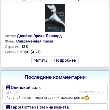
Джеймс Эрика Леонард
Автор:
Современная проза
Жанр:
188
Страниц:
3356 (4.21)
Рейтинг:
Читать
Подробнее
Последние комментарии
Одинокий волк
Annat
06-08-2026
00:00
Гг. тупой, но оптимизм г.героини украсил роман
Гаррі Поттер і Таємна кімната