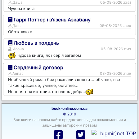
Даша
05-08-2026
23:31
Чудова книга
Гаррі Поттер і в’язень Азкабану
Даша
05-08-2026
23:30
Обожнюю☺️
Любовь в полдень
Илона
05-08-2026
11:43
чудова книга, як і серія загалом
Сердечный договор
Annat
03-08-2026
21:29
Необычный роман без расхваливания г.г....обычно, все
такие красивые, умные, богатые...
Непонятная история, но очень добрая
book-online.com.ua
© 2019
Все книги на нашем сайте предоставены для ознакомления и
защищены авторским правом