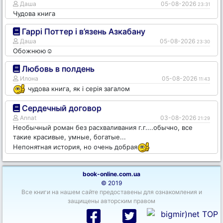
Даша
05-08-2026
23:31
Чудова книга
Гаррі Поттер і в’язень Азкабану
Даша
05-08-2026
23:30
Обожнюю☺️
Любовь в полдень
Илона
05-08-2026
11:43
чудова книга, як і серія загалом
Сердечный договор
Annat
03-08-2026
21:29
Необычный роман без расхваливания г.г....обычно, все
такие красивые, умные, богатые...
Непонятная история, но очень добрая
book-online.com.ua
© 2019
Все книги на нашем сайте предоставены для ознакомления и
защищены авторским правом