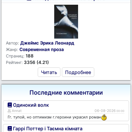
Джеймс Эрика Леонард
Автор:
Современная проза
Жанр:
188
Страниц:
3356 (4.21)
Рейтинг:
Читать
Подробнее
Последние комментарии
Одинокий волк
Annat
06-08-2026
00:00
Гг. тупой, но оптимизм г.героини украсил роман
Гаррі Поттер і Таємна кімната