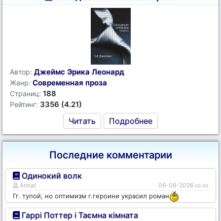
Джеймс Эрика Леонард
Автор:
Современная проза
Жанр:
188
Страниц:
3356 (4.21)
Рейтинг:
Читать
Подробнее
Последние комментарии
Одинокий волк
Annat
06-08-2026
00:00
Гг. тупой, но оптимизм г.героини украсил роман
Гаррі Поттер і Таємна кімната