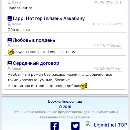
Даша
05-08-2026
23:31
Чудова книга
Гаррі Поттер і в’язень Азкабану
Даша
05-08-2026
23:30
Обожнюю☺️
Любовь в полдень
Илона
05-08-2026
11:43
чудова книга, як і серія загалом
Сердечный договор
Annat
03-08-2026
21:29
Необычный роман без расхваливания г.г....обычно, все
такие красивые, умные, богатые...
Непонятная история, но очень добрая
book-online.com.ua
© 2019
Все книги на нашем сайте предоставены для ознакомления и
защищены авторским правом