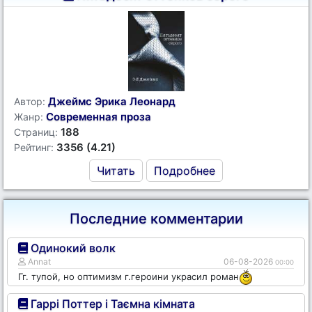
Джеймс Эрика Леонард
Автор:
Современная проза
Жанр:
188
Страниц:
3356 (4.21)
Рейтинг:
Читать
Подробнее
Последние комментарии
Одинокий волк
Annat
06-08-2026
00:00
Гг. тупой, но оптимизм г.героини украсил роман
Гаррі Поттер і Таємна кімната