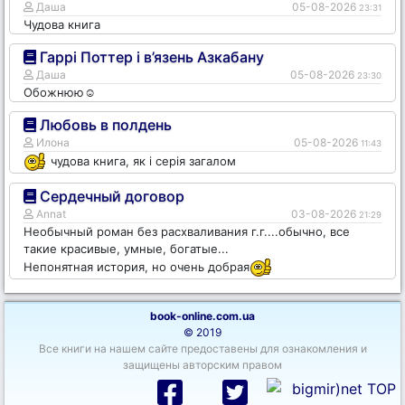
Даша
05-08-2026
23:31
Чудова книга
Гаррі Поттер і в’язень Азкабану
Даша
05-08-2026
23:30
Обожнюю☺️
Любовь в полдень
Илона
05-08-2026
11:43
чудова книга, як і серія загалом
Сердечный договор
Annat
03-08-2026
21:29
Необычный роман без расхваливания г.г....обычно, все
такие красивые, умные, богатые...
Непонятная история, но очень добрая
book-online.com.ua
© 2019
Все книги на нашем сайте предоставены для ознакомления и
защищены авторским правом