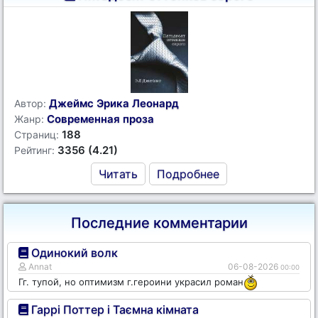
Джеймс Эрика Леонард
Автор:
Современная проза
Жанр:
188
Страниц:
3356 (4.21)
Рейтинг:
Читать
Подробнее
Последние комментарии
Одинокий волк
Annat
06-08-2026
00:00
Гг. тупой, но оптимизм г.героини украсил роман
Гаррі Поттер і Таємна кімната