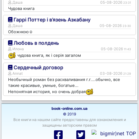
Даша
05-08-2026
23:31
Чудова книга
Гаррі Поттер і в’язень Азкабану
Даша
05-08-2026
23:30
Обожнюю☺️
Любовь в полдень
Илона
05-08-2026
11:43
чудова книга, як і серія загалом
Сердечный договор
Annat
03-08-2026
21:29
Необычный роман без расхваливания г.г....обычно, все
такие красивые, умные, богатые...
Непонятная история, но очень добрая
book-online.com.ua
© 2019
Все книги на нашем сайте предоставены для ознакомления и
защищены авторским правом