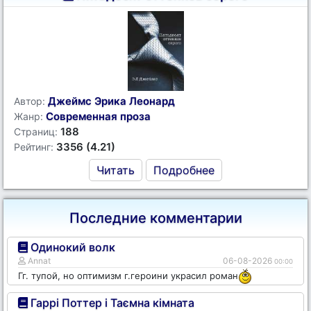
Джеймс Эрика Леонард
Автор:
Современная проза
Жанр:
188
Страниц:
3356 (4.21)
Рейтинг:
Читать
Подробнее
Последние комментарии
Одинокий волк
Annat
06-08-2026
00:00
Гг. тупой, но оптимизм г.героини украсил роман
Гаррі Поттер і Таємна кімната