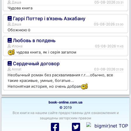
Даша
05-08-2026
23:31
Чудова книга
Гаррі Поттер і в’язень Азкабану
Даша
05-08-2026
23:30
Обожнюю☺️
Любовь в полдень
Илона
05-08-2026
11:43
чудова книга, як і серія загалом
Сердечный договор
Annat
03-08-2026
21:29
Необычный роман без расхваливания г.г....обычно, все
такие красивые, умные, богатые...
Непонятная история, но очень добрая
book-online.com.ua
© 2019
Все книги на нашем сайте предоставены для ознакомления и
защищены авторским правом