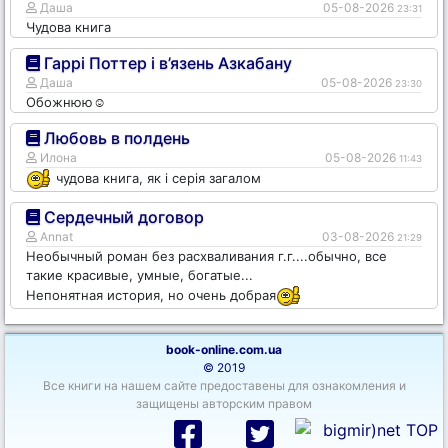
Даша
05-08-2026
23:31
Чудова книга
Гаррі Поттер і в’язень Азкабану
Даша
05-08-2026
23:30
Обожнюю☺️
Любовь в полдень
Илона
05-08-2026
11:43
чудова книга, як і серія загалом
Сердечный договор
Annat
03-08-2026
21:29
Необычный роман без расхваливания г.г....обычно, все
такие красивые, умные, богатые...
Непонятная история, но очень добрая
book-online.com.ua
© 2019
Все книги на нашем сайте предоставены для ознакомления и
защищены авторским правом