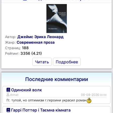
Джеймс Эрика Леонард
Автор:
Современная проза
Жанр:
188
Страниц:
3356 (4.21)
Рейтинг:
Читать
Подробнее
Последние комментарии
Одинокий волк
Annat
06-08-2026
00:00
Гг. тупой, но оптимизм г.героини украсил роман
Гаррі Поттер і Таємна кімната