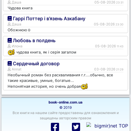
Даша
05-08-2026
23:31
Чудова книга
Гаррі Поттер і в’язень Азкабану
Даша
05-08-2026
23:30
Обожнюю☺️
Любовь в полдень
Илона
05-08-2026
11:43
чудова книга, як і серія загалом
Сердечный договор
Annat
03-08-2026
21:29
Необычный роман без расхваливания г.г....обычно, все
такие красивые, умные, богатые...
Непонятная история, но очень добрая
book-online.com.ua
© 2019
Все книги на нашем сайте предоставены для ознакомления и
защищены авторским правом