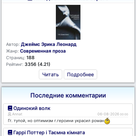
Джеймс Эрика Леонард
Автор:
Современная проза
Жанр:
188
Страниц:
3356 (4.21)
Рейтинг:
Читать
Подробнее
Последние комментарии
Одинокий волк
Annat
06-08-2026
00:00
Гг. тупой, но оптимизм г.героини украсил роман
Гаррі Поттер і Таємна кімната