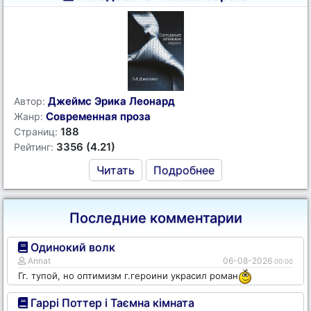
Джеймс Эрика Леонард
Автор:
Современная проза
Жанр:
188
Страниц:
3356 (4.21)
Рейтинг:
Читать
Подробнее
Последние комментарии
Одинокий волк
Annat
06-08-2026
00:00
Гг. тупой, но оптимизм г.героини украсил роман
Гаррі Поттер і Таємна кімната