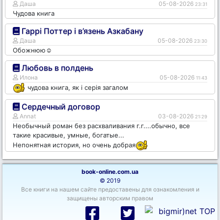
Даша
05-08-2026
23:31
Чудова книга
Гаррі Поттер і в’язень Азкабану
Даша
05-08-2026
23:30
Обожнюю☺️
Любовь в полдень
Илона
05-08-2026
11:43
чудова книга, як і серія загалом
Сердечный договор
Annat
03-08-2026
21:29
Необычный роман без расхваливания г.г....обычно, все
такие красивые, умные, богатые...
Непонятная история, но очень добрая
book-online.com.ua
© 2019
Все книги на нашем сайте предоставены для ознакомления и
защищены авторским правом