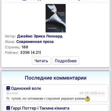
Джеймс Эрика Леонард
Автор:
Современная проза
Жанр:
188
Страниц:
3356 (4.21)
Рейтинг:
Читать
Подробнее
Последние комментарии
Одинокий волк
Annat
06-08-2026
00:00
Гг. тупой, но оптимизм г.героини украсил роман
Гаррі Поттер і Таємна кімната