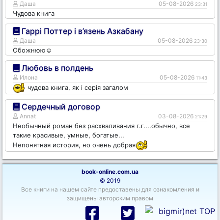
Даша
05-08-2026
23:31
Чудова книга
Гаррі Поттер і в’язень Азкабану
Даша
05-08-2026
23:30
Обожнюю☺️
Любовь в полдень
Илона
05-08-2026
11:43
чудова книга, як і серія загалом
Сердечный договор
Annat
03-08-2026
21:29
Необычный роман без расхваливания г.г....обычно, все
такие красивые, умные, богатые...
Непонятная история, но очень добрая
book-online.com.ua
© 2019
Все книги на нашем сайте предоставены для ознакомления и
защищены авторским правом