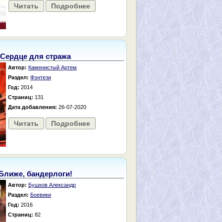
Читать
Подробнее
Сердце для стража
Автор:
Каменистый Артем
Раздел:
Фэнтези
Год:
2014
Страниц:
131
Дата добавления:
26-07-2020
Читать
Подробнее
Ближе, бандерлоги!
Автор:
Бушков Александр
Раздел:
Боевики
Год:
2016
Страниц:
82