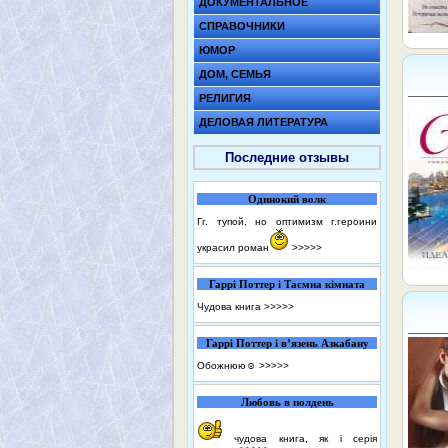
ДОКУМЕНТАЛЬНОЕ
СПРАВОЧНИКИ
ЮМОР
ДОМ, СЕМЬЯ
РЕЛИГИЯ
ДЕЛОВАЯ ЛИТЕРАТУРА
Последние отзывы
Одинокий волк
Гг. тупой, но оптимизм г.героини
украсил роман
>>>>>
Гаррі Поттер і Таємна кімната
Чудова книга
>>>>>
Гаррі Поттер і в’язень Азкабану
Обожнюю☺️
>>>>>
Любовь в полдень
чудова книга, як і серія