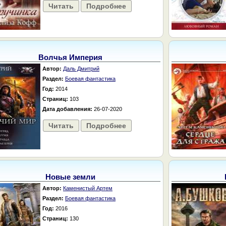
Читать
Подробнее
Волчья Империя
Автор:
Даль Дмитрий
Раздел:
Боевая фантастика
Год:
2014
Страниц:
103
Дата добавления:
26-07-2020
Читать
Подробнее
Новые земли
Автор:
Каменистый Артем
Раздел:
Боевая фантастика
Год:
2016
Страниц:
130