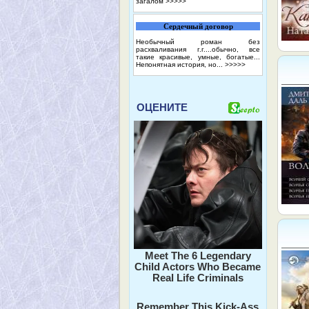
загалом
>>>>>
Сердечный договор
Необычный роман без
расхваливания г.г....обычно, все
такие красивые, умные, богатые...
Непонятная история, но...
>>>>>
ОЦЕНИТЕ
Meet The 6 Legendary
Child Actors Who Became
Real Life Criminals
Remember This Kick-Ass