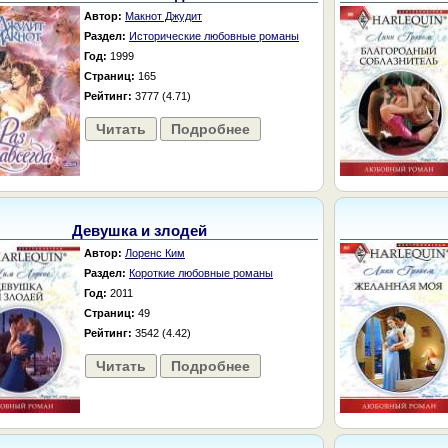
Автор:
Макнот Джудит
Раздел:
Исторические любовные романы
Год:
1999
Страниц:
165
Рейтинг:
3777 (4.71)
Читать
Подробнее
Девушка и злодей
Автор:
Лоренс Ким
Раздел:
Короткие любовные романы
Год:
2011
Страниц:
49
Рейтинг:
3542 (4.42)
Читать
Подробнее