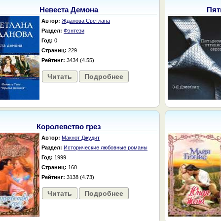
Невеста Демона
Пят
Автор:
Жданова Светлана
Раздел:
Фэнтези
Год:
0
Страниц:
229
Рейтинг:
3434 (4.55)
Читать
Подробнее
Королевство грез
Автор:
Макнот Джудит
Раздел:
Исторические любовные романы
Год:
1999
Страниц:
160
Рейтинг:
3138 (4.73)
Читать
Подробнее