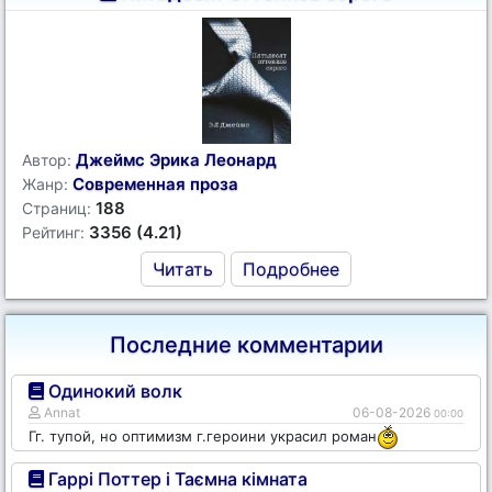
Джеймс Эрика Леонард
Автор:
Современная проза
Жанр:
188
Страниц:
3356 (4.21)
Рейтинг:
Читать
Подробнее
Последние комментарии
Одинокий волк
Annat
06-08-2026
00:00
Гг. тупой, но оптимизм г.героини украсил роман
Гаррі Поттер і Таємна кімната