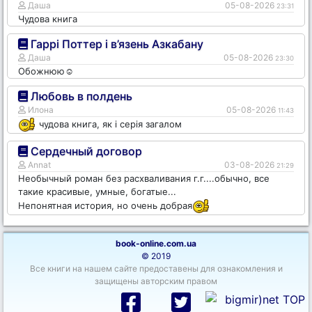
Даша
05-08-2026
23:31
Чудова книга
Гаррі Поттер і в’язень Азкабану
Даша
05-08-2026
23:30
Обожнюю☺️
Любовь в полдень
Илона
05-08-2026
11:43
чудова книга, як і серія загалом
Сердечный договор
Annat
03-08-2026
21:29
Необычный роман без расхваливания г.г....обычно, все
такие красивые, умные, богатые...
Непонятная история, но очень добрая
book-online.com.ua
© 2019
Все книги на нашем сайте предоставены для ознакомления и
защищены авторским правом